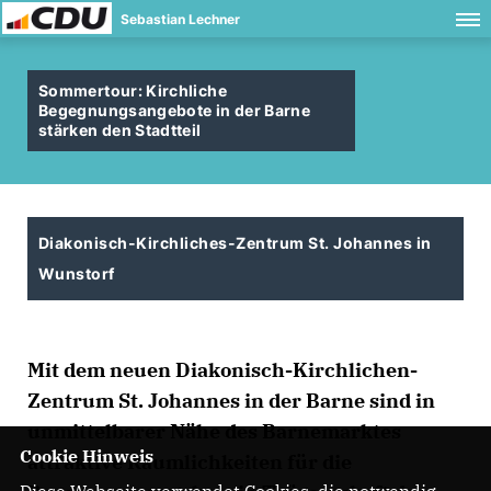
Sebastian Lechner
Sommertour: Kirchliche
Begegnungsangebote in der Barne
stärken den Stadtteil
Diakonisch-Kirchliches-Zentrum St. Johannes in
Wunstorf
Mit dem neuen Diakonisch-Kirchlichen-
Zentrum St. Johannes in der Barne sind in
unmittelbarer Nähe des Barnemarktes
Cookie Hinweis
attraktive Räumlichkeiten für die
Diese Webseite verwendet Cookies, die notwendig