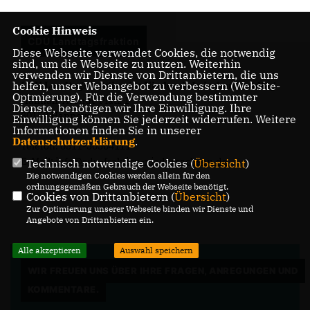
Cookie Hinweis
CDU Landtagsfraktion
Diese Webseite verwendet Cookies, die notwendig
sind, um die Webseite zu nutzen. Weiterhin
verwenden wir Dienste von Drittanbietern, die uns
helfen, unser Webangebot zu verbessern (Website-
CDU Landtagsfraktion im Niedersächsischen Landtag
Optmierung). Für die Verwendung bestimmter
Hannah-Arendt-Platz 1
Dienste, benötigen wir Ihre Einwilligung. Ihre
30159 Hannover
Einwilligung können Sie jederzeit widerrufen. Weitere
Informationen finden Sie in unserer
Datenschutzerklärung
.
Telefon: 0511-30304111
E-Mail:
info@cdu-fraktion-niedersachsen.de
Technisch notwendige Cookies (
Übersicht
)
Die notwendigen Cookies werden allein für den
ordnungsgemäßen Gebrauch der Webseite benötigt.
Cookies von Drittanbietern (
Übersicht
)
Zur Optimierung unserer Webseite binden wir Dienste und
Angebote von Drittanbietern ein.
Alle akzeptieren
Auswahl speichern
WIR FREUEN UNS ÜBER IHRE FRAGEN, ANREGUNGEN UND
KOMMENTARE.