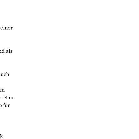
 einer
nd als
auch
am
. Eine
 für
ck