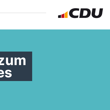
 zum
es