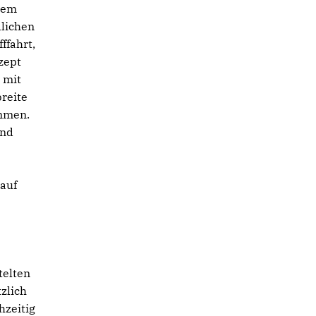
inem
dlichen
ffahrt,
zept
 mit
reite
ommen.
und
 auf
telten
zlich
hzeitig