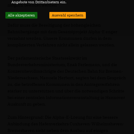
Angebote von Drittanbietern ein.
möglich beendet werden
Alle akzeptieren
Auswahl speichern
Dafür muss die Beseitigung der höhengleichen
Bahnübergänge mit dem Gesamtprojekt Alpha-E enger
verzahnt werden. Unsere Kommunen dürfen in dem
komplizierten Verfahren nicht allein gelassen werden.
Der parlamentarische Staatssekretär im
Bundesverkehrsministerium, Enak Ferlemann, und die
Konzernbevollmächtigte der Deutschen Bahn für Bremen-
Niedersachsen, Manuela Herbort, sagten bei dem Gespräch
zu, die betroffenen Kommunen in den Antragsverfahren
stärker zu unterstützen und über die notwendigen Schritte
bei einer zentralen Informationsveranstaltung in Hannover
Auskunft zu geben.
Zum Hintergrund: Die Alpha-E-Lösung für eine bessere
Anbindung des Hafenverkehrs Cuxhaven-Wilhelmshaven-
Bremerhaven sieht neben dem Ausbau auf einigen