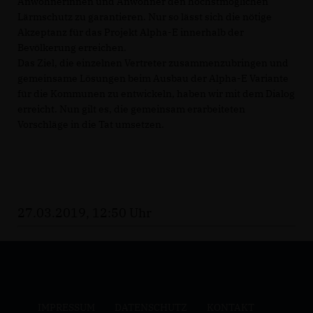
Anwohnerinnen und Anwohner den höchstmöglichen
Lärmschutz zu garantieren. Nur so lässt sich die nötige
Akzeptanz für das Projekt Alpha-E innerhalb der
Bevölkerung erreichen.
Das Ziel, die einzelnen Vertreter zusammenzubringen und
gemeinsame Lösungen beim Ausbau der Alpha-E Variante
für die Kommunen zu entwickeln, haben wir mit dem Dialog
erreicht. Nun gilt es, die gemeinsam erarbeiteten
Vorschläge in die Tat umsetzen.
27.03.2019, 12:50 Uhr
IMPRESSUM
DATENSCHUTZ
KONTAKT