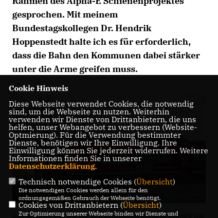
Rahmen des Alpha-E Schienenprojektes
gesprochen. Mit meinem
Bundestagskollegen Dr. Hendrik
Hoppenstedt halte ich es für erforderlich,
dass die Bahn den Kommunen dabei stärker
unter die Arme greifen muss.
Cookie Hinweis
Diese Webseite verwendet Cookies, die notwendig
sind, um die Webseite zu nutzen. Weiterhin
verwenden wir Dienste von Drittanbietern, die uns
helfen, unser Webangebot zu verbessern (Website-
Optmierung). Für die Verwendung bestimmter
Dienste, benötigen wir Ihre Einwilligung. Ihre
Einwilligung können Sie jederzeit widerrufen. Weitere
Informationen finden Sie in unserer
Datenschutzerklärung
.
Technisch notwendige Cookies (
Übersicht
)
Die notwendigen Cookies werden allein für den
ordnungsgemäßen Gebrauch der Webseite benötigt.
Cookies von Drittanbietern (
Übersicht
)
Zur Optimierung unserer Webseite binden wir Dienste und
Das tägliche Warten vor den Schranken muss so schnell wie