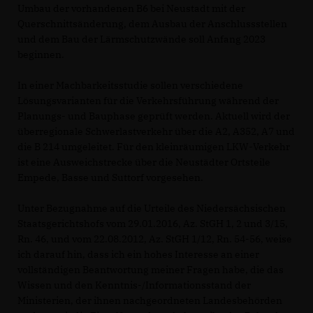
Umbau der vorhandenen B6 bei Neustadt mit der
Querschnittsänderung, dem Ausbau der Anschlussstellen
und dem Bau der Lärmschutzwände soll Anfang 2023
beginnen.
In einer Machbarkeitsstudie sollen verschiedene
Lösungsvarianten für die Verkehrsführung während der
Planungs- und Bauphase geprüft werden. Aktuell wird der
überregionale Schwerlastverkehr über die A2, A352, A7 und
die B 214 umgeleitet. Für den kleinräumigen LKW-Verkehr
ist eine Ausweichstrecke über die Neustädter Ortsteile
Empede, Basse und Suttorf vorgesehen.
Unter Bezugnahme auf die Urteile des Niedersächsischen
Staatsgerichtshofs vom 29.01.2016, Az. StGH 1, 2 und 3/15,
Rn. 46, und vom 22.08.2012, Az. StGH 1/12, Rn. 54-56, weise
ich darauf hin, dass ich ein hohes Interesse an einer
vollständigen Beantwortung meiner Fragen habe, die das
Wissen und den Kenntnis-/Informationsstand der
Ministerien, der ihnen nachgeordneten Landesbehörden