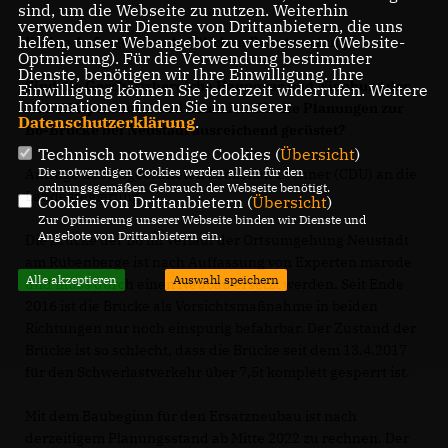
sind, um die Webseite zu nutzen. Weiterhin
verwenden wir Dienste von Drittanbietern, die uns
helfen, unser Webangebot zu verbessern (Website-
Kleine Anfrage zur schriftlichen Beantwortung
Optmierung). Für die Verwendung bestimmter
Dienste, benötigen wir Ihre Einwilligung. Ihre
Sind die Geschäftsbereiche Hannover und Nienburg der
Einwilligung können Sie jederzeit widerrufen. Weitere
Informationen finden Sie in unserer
NLSTBV personell und finanziell für die Planungen zur
Datenschutzerklärung
.
B6-Brücke bei Neustadt ausreichend gerüstet?
Technisch notwendige Cookies (
Übersicht
)
Die notwendigen Cookies werden allein für den
Anfrage des Abgeordneten Sebastian Lechner (CDU) an die
ordnungsgemäßen Gebrauch der Webseite benötigt.
Landesregierung
Cookies von Drittanbietern (
Übersicht
)
Zur Optimierung unserer Webseite binden wir Dienste und
Angebote von Drittanbietern ein.
Die Brücke der B6 im Verlauf der Ortsumgehung Neustadt
am Rübenberge ist nach Auffassung von Experten marode
Alle akzeptieren
Auswahl speichern
und muss durch einen Neubau ersetzt werden. Seit Ende
2016 ist die Brücke als Vorsichtsmaßnahme in beiden
Richtungen nur noch einspurig befahrbar. Der Zustand der
Brücke ist so schlecht, dass die Brücke seit dem 13.4.2017
für den Schwerlastverkehr über 7,5t komplett gesperrt ist.
Mit dem Baubeginn für den Ersatzneubau ist nach
derzeitigem Planungsstand ab Mitte 2022 zu rechnen. Der