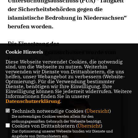
Untersuchungsausschuss (PUA) "Tätigkeit
der Sicherheitsbehörden gegen die
islamistische Bedrohung in Niedersachsen“
berufen worden.
Die Einsetzung des
Cookie Hinweis
Untersuchungsausschusses wurde vom
Niedersächsischen Landtag auf Antrag der
Diese Webseite verwendet Cookies, die notwendig
sind, um die Webseite zu nutzen. Weiterhin
Fraktionen von CDU und FDP in einer
verwenden wir Dienste von Drittanbietern, die uns
helfen, unser Webangebot zu verbessern (Website-
Sondersitzung Anfang Mai beschlossen.
Optmierung). Für die Verwendung bestimmter
Dienste, benötigen wir Ihre Einwilligung. Ihre
Einwilligung können Sie jederzeit widerrufen. Weitere
Informationen finden Sie in unserer
Datenschutzerklärung
.
Technisch notwendige Cookies (
Übersicht
)
Die notwendigen Cookies werden allein für den
ordnungsgemäßen Gebrauch der Webseite benötigt.
Cookies von Drittanbietern (
Übersicht
)
Zur Optimierung unserer Webseite binden wir Dienste und
Angebote von Drittanbietern ein.