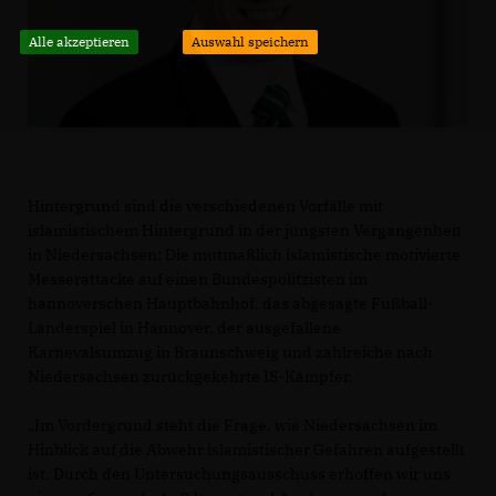
Alle akzeptieren
Auswahl speichern
Hintergrund sind die verschiedenen Vorfälle mit
islamistischem Hintergrund in der jüngsten Vergangenheit
in Niedersachsen: Die mutmaßlich islamistische motivierte
Messerattacke auf einen Bundespolitzisten im
hannoverschen Hauptbahnhof, das abgesagte Fußball-
Länderspiel in Hannover, der ausgefallene
Karnevalsumzug in Braunschweig und zahlreiche nach
Niedersachsen zurückgekehrte IS-Kämpfer.
Im Vordergrund steht die Frage, wie Niedersachsen im
Hinblick auf die Abwehr islamistischer Gefahren aufgestellt
ist. Durch den Untersuchungsausschuss erhoffen wir uns